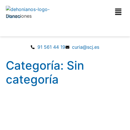
Donaciones
91 561 44 19
curia@scj.es
Categoría:
Sin
categoría